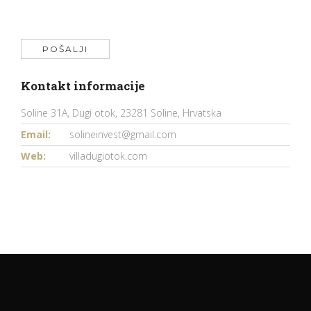
Kontakt informacije
Soline 31A, Dugi otok, 23281 Soline, Hrvatska
Email:
solineinvest@gmail.com
Web:
villadugiotok.com